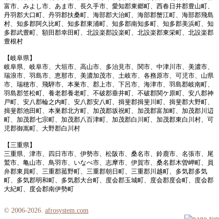
富市、みよし市、あま市、長久手市、愛知郡東郷町、西春日井郡豊山町、
丹羽郡大口町、丹羽郡扶桑町、海部郡大治町、海部郡蟹江町、海部郡飛島
村、知多郡阿久比町、知多郡東浦町、知多郡南知多町、知多郡美浜町、知
多郡武豊町、額田郡幸田町、北設楽郡設楽町、北設楽郡東栄町、北設楽郡
豊根村
【岐阜県】
岐阜県、岐阜市、大垣市、高山市、多治見市、関市、中津川市、美濃市、
瑞浪市、羽島市、恵那市、美濃加茂市、土岐市、各務原市、可児市、山県
市、瑞穂市、飛騨市、本巣市、郡上市、下呂市、海津市、羽島郡岐南町、
羽島郡笠松町、養老郡養老町、不破郡垂井町、不破郡関ケ原町、安八郡神
戸町、安八郡輪之内町、安八郡安八町、揖斐郡揖斐川町、揖斐郡大野町、
揖斐郡池田町、本巣郡北方町、加茂郡坂祝町、加茂郡富加町、加茂郡川辺
町、加茂郡七宗町、加茂郡八百津町、加茂郡白川町、加茂郡東白川村、可
児郡御嵩町、大野郡白川村
【三重県】
三重県、津市、四日市市、伊勢市、松阪市、桑名市、鈴鹿市、名張市、尾
鷲市、亀山市、鳥羽市、いなべ市、志摩市、伊賀市、桑名郡木曽岬町、員
弁郡東員町、三重郡菰野町、三重郡朝日町、三重郡川越町、多気郡多気
町、多気郡明和町、多気郡大台町、度会郡玉城町、度会郡度会町、度会郡
大紀町、度会郡南伊勢町
© 2006-
2026.
afrosystem.com