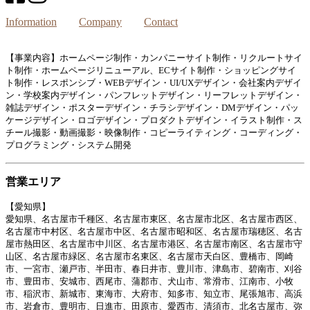
Information
Company
Contact
【事業内容】ホームページ制作・カンパニーサイト制作・リクルートサイ
ト制作・ホームページリニューアル、ECサイト制作・ショッピングサイ
ト制作・レスポンシブ・WEBデザイン・UI/UXデザイン・会社案内デザイ
ン・学校案内デザイン・パンフレットデザイン・リーフレットデザイン・
雑誌デザイン・ポスターデザイン・チラシデザイン・DMデザイン・パッ
ケージデザイン・ロゴデザイン・プロダクトデザイン・イラスト制作・ス
チール撮影・動画撮影・映像制作・コピーライティング・コーディング・
プログラミング・システム開発
営業エリア
【愛知県】
愛知県、名古屋市千種区、名古屋市東区、名古屋市北区、名古屋市西区、
名古屋市中村区、名古屋市中区、名古屋市昭和区、名古屋市瑞穂区、名古
屋市熱田区、名古屋市中川区、名古屋市港区、名古屋市南区、名古屋市守
山区、名古屋市緑区、名古屋市名東区、名古屋市天白区、豊橋市、岡崎
市、一宮市、瀬戸市、半田市、春日井市、豊川市、津島市、碧南市、刈谷
市、豊田市、安城市、西尾市、蒲郡市、犬山市、常滑市、江南市、小牧
市、稲沢市、新城市、東海市、大府市、知多市、知立市、尾張旭市、高浜
市、岩倉市、豊明市、日進市、田原市、愛西市、清須市、北名古屋市、弥