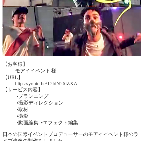
【お客様】
モアイイベント 様
【URL】
https://youtu.be/T2tdN26IZXA
【サービス内容】
•プランニング
•撮影ディレクション
•取材
•撮影
•動画編集 •エフェクト編集
日本の国際イベントプロデューサーのモアイイベント様のラ
イブ映像の制作をしました。