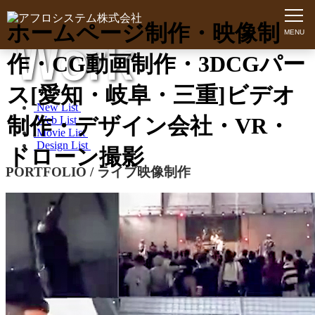
ホームページ制作・映像制
作・CG動画制作・3DCGパー
ス[愛知・岐阜・三重]ビデオ
New List
制作・デザイン会社・VR・
Web List
Movie List
Design List
ドローン撮影
PORTFOLIO / ライブ映像制作