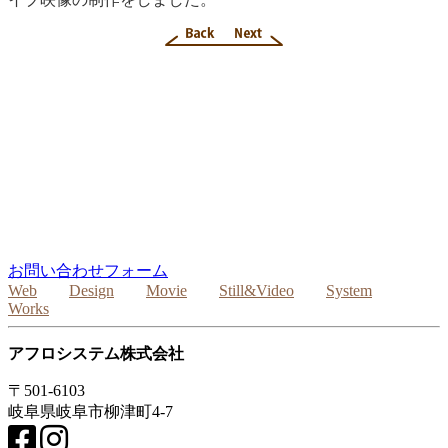
お気軽にご相談ください
ホームページ、デザイン、
動画・映像制作
をはじめシステム開発や撮影など
ご不明な点やご質問など
いつでも承りますので
どうぞお気軽にご相談ください
お問い合わせフォーム
Web
Design
Movie
Still&Video
System
Works
アフロシステム株式会社
〒501-6103
岐阜県岐阜市柳津町4-7